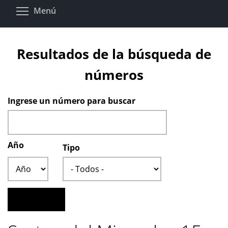
Pasar
Toggle menu visibility
Menú
al
contenido
principal
Resultados de la búsqueda de
números
Ingrese un número para buscar
Año
Tipo
Año