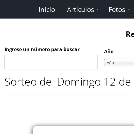
Pasar
Inicio
Articulos
Fotos
al
contenido
principal
Re
Ingrese un número para buscar
Año
Año
Año
Sorteo del Domingo 12 de 