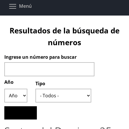
Pasar
Toggle menu visibility
Menú
al
contenido
principal
Resultados de la búsqueda de
números
Ingrese un número para buscar
Año
Tipo
Año