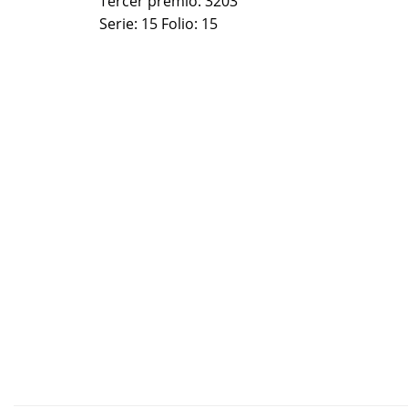
Tercer premio:
3203
Serie:
15
Folio:
15