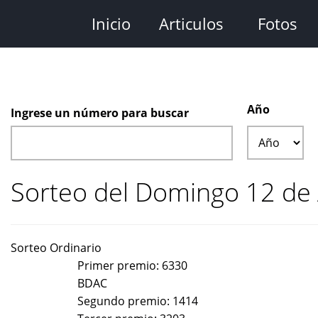
Pasar
Inicio
Articulos
Fotos
al
contenido
principal
Año
Ingrese un número para buscar
Año
Sorteo del Domingo 12 de
Sorteo
Ordinario
Primer premio:
6330
BDAC
Segundo premio:
1414