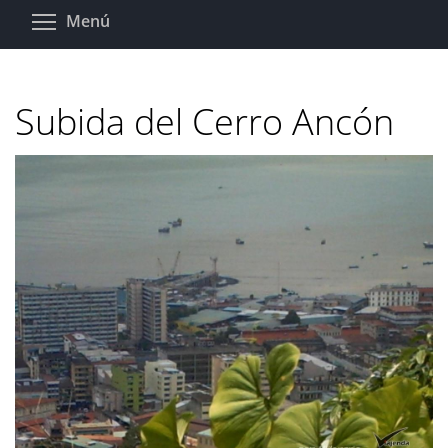
Pasar
Toggle menu visibility
Menú
al
contenido
principal
Subida del Cerro Ancón