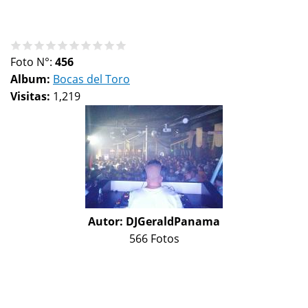
Foto N°:
456
Album:
Bocas del Toro
Visitas:
1,219
Autor:
DJGeraldPanama
566 Fotos