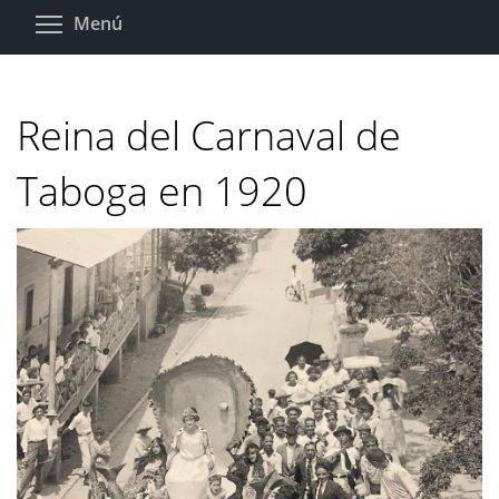
Pasar
Toggle menu visibility
Menú
al
contenido
principal
Reina del Carnaval de
Taboga en 1920