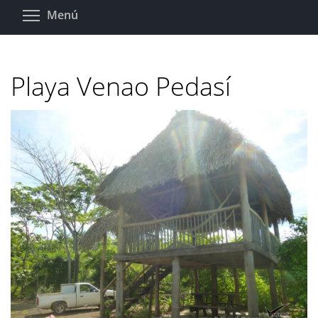
Pasar
Toggle menu visibility
Menú
al
contenido
principal
Playa Venao Pedasí