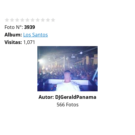
Foto N°:
3939
Album:
Los Santos
Visitas:
1,071
Autor:
DJGeraldPanama
566 Fotos