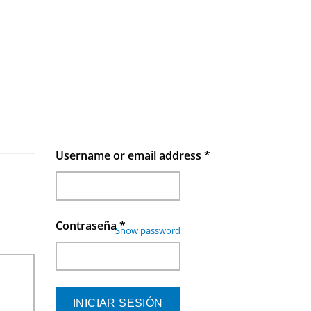
Username or email address
*
Contraseña
*
Show password