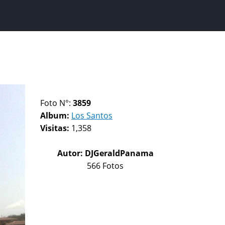
Foto N°:
3859
Album:
Los Santos
Visitas:
1,358
Autor:
DJGeraldPanama
566 Fotos