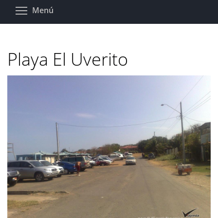
Pasar
Toggle menu visibility
Menú
al
contenido
principal
Playa El Uverito