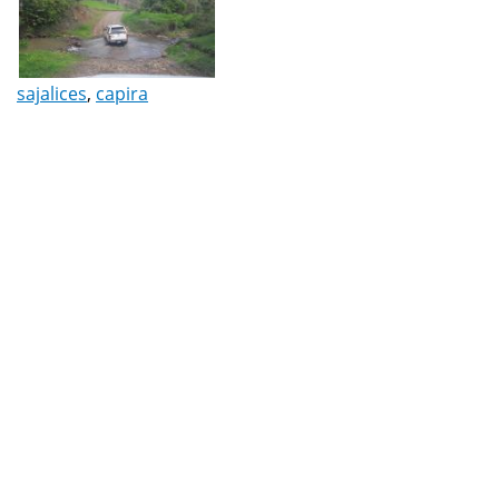
sajalices
,
capira