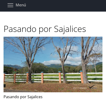
Pasar
Toggle menu visibility
Menú
al
contenido
principal
Pasando por Sajalices
Pasando por Sajalices