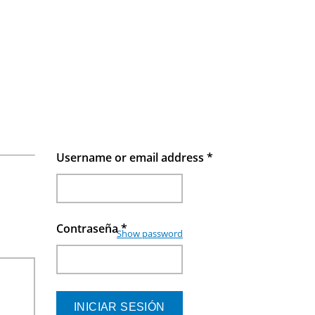
Username or email address
*
Contraseña
*
Show password