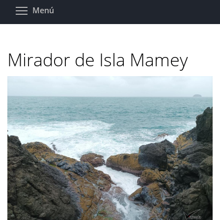
Pasar
Toggle menu visibility
Menú
al
contenido
principal
Mirador de Isla Mamey