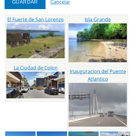
Cancelar
El Fuerte de San Lorenzo
Isla Grande
La Ciudad de Colon
Inauguracion del Puente
Atlantico