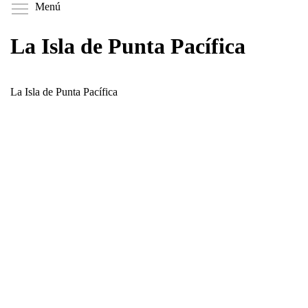
Pasar
Toggle menu visibility
Menú
al
contenido
La Isla de Punta Pacífica
principal
La Isla de Punta Pacífica