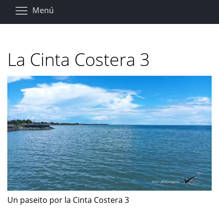
Pasar
Toggle menu visibility
Menú
al
contenido
principal
La Cinta Costera 3
Un paseito por la Cinta Costera 3