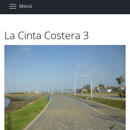
Pasar
Toggle menu visibility
Menú
al
contenido
principal
La Cinta Costera 3