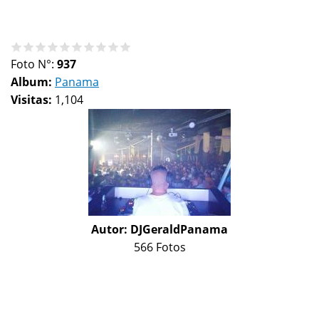
Foto N°:
937
Album:
Panama
Visitas:
1,104
Autor:
DJGeraldPanama
566 Fotos