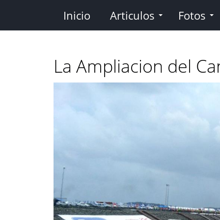
Pasar
Inicio
Articulos
Fotos
al
contenido
principal
La Ampliacion del C