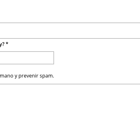
 y?
*
humano y prevenir spam.