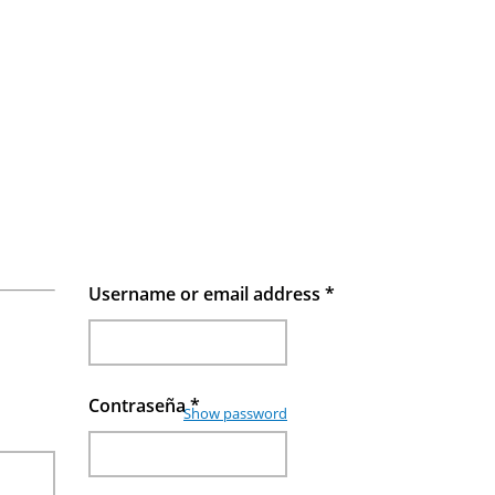
Username or email address
*
Contraseña
*
Show password