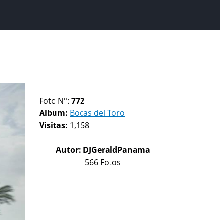
Foto N°:
772
Album:
Bocas del Toro
Visitas:
1,158
Autor:
DJGeraldPanama
566 Fotos