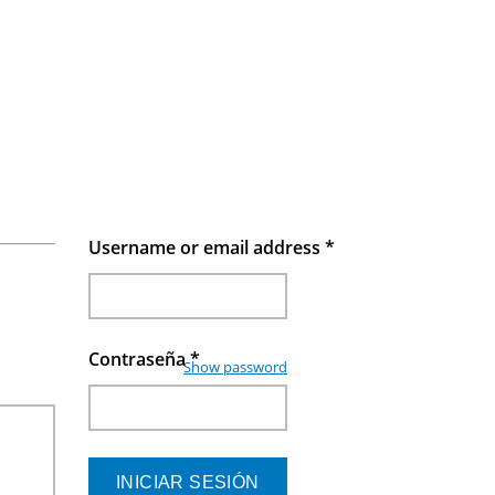
Username or email address
*
Contraseña
*
Show password