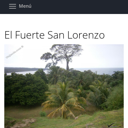
Pasar
Toggle menu visibility
Menú
al
contenido
principal
El Fuerte San Lorenzo