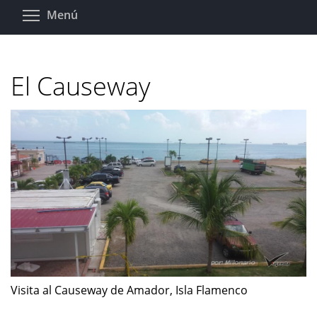
Pasar
Toggle menu visibility
Menú
al
contenido
principal
El Causeway
Visita al Causeway de Amador, Isla Flamenco