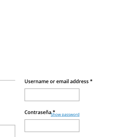
Username or email address
*
Contraseña
*
Show password