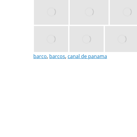
barco
,
barcos
,
canal de panama