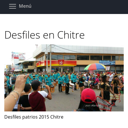
Pasar
Toggle menu visibility
Menú
al
contenido
principal
Desfiles en Chitre
Desfiles patrios 2015 Chitre