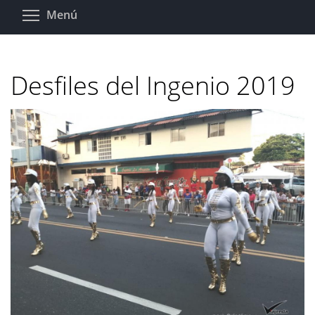
Pasar
Toggle menu visibility
Menú
al
contenido
principal
Desfiles del Ingenio 2019