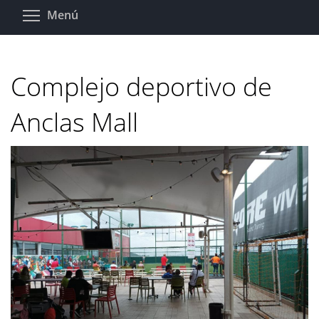
Pasar
Toggle menu visibility
Menú
al
contenido
principal
Complejo deportivo de
Anclas Mall