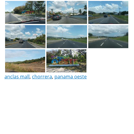
anclas mall
,
chorrera
,
panama oeste