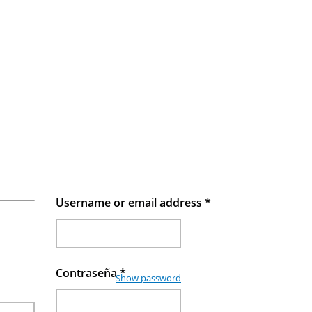
Username or email address
*
Contraseña
*
Show password