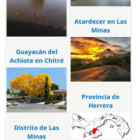
Atardecer en Las
Minas
Guayacán del
Achiote en Chitré
Provincia de
Herrera
Distrito de Las
Minas