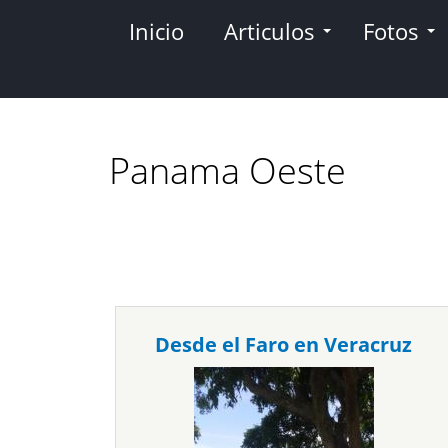
Pasar
Inicio
Articulos
Fotos
al
contenido
principal
Panama Oeste
Desde el Faro en Veracruz