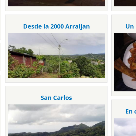
Desde la 2000 Arraijan
Un 
San Carlos
En 