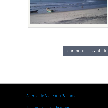
Páginas
« primero
‹ anterio
Acerca de Viajenda Panama
Terminos y Condiciones