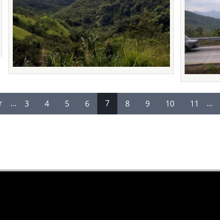
r
…
3
4
5
6
7
8
9
10
11
…