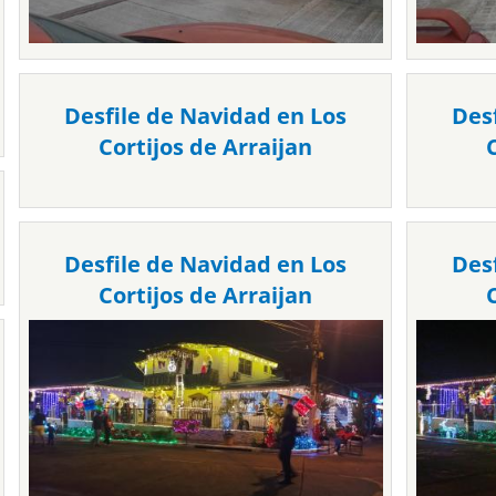
Desfile de Navidad en Los
Des
Cortijos de Arraijan
Desfile de Navidad en Los
Des
Cortijos de Arraijan