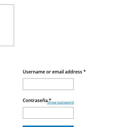
Username or email address
*
Contraseña
*
Show password