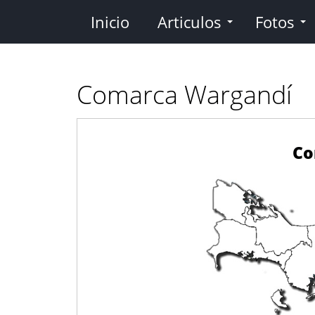
Pasar
Inicio
Articulos
Fotos
al
contenido
principal
Comarca Wargandí
Co