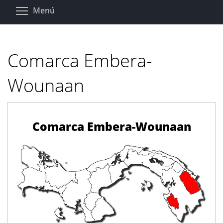
Pasar
Toggle menu visibility
Menú
al
contenido
principal
Comarca Embera-
Wounaan
Comarca Embera-Wounaan