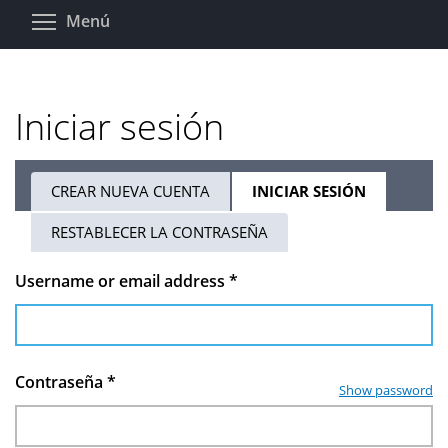
Pasar
Toggle menu visibility
Menú
al
contenido
principal
Iniciar sesión
CREAR NUEVA CUENTA
INICIAR SESIÓN
(SOLAPA
Solapas
ACTIVA)
RESTABLECER LA CONTRASEÑA
principales
Username or email address
*
Contraseña
*
Show password