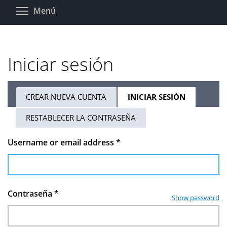
Pasar
Toggle menu visibility
Menú
al
contenido
principal
Iniciar sesión
CREAR NUEVA CUENTA
INICIAR SESIÓN
(SOLAPA
Solapas
ACTIVA)
RESTABLECER LA CONTRASEÑA
principales
Username or email address
*
Contraseña
*
Show password