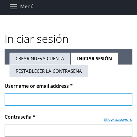
Pasar
Toggle menu visibility
Menú
al
contenido
principal
Iniciar sesión
CREAR NUEVA CUENTA
INICIAR SESIÓN
(SOLAPA
Solapas
ACTIVA)
RESTABLECER LA CONTRASEÑA
principales
Username or email address
*
Contraseña
*
Show password