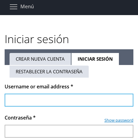
Pasar
Toggle menu visibility
Menú
al
contenido
principal
Iniciar sesión
CREAR NUEVA CUENTA
INICIAR SESIÓN
(SOLAPA
Solapas
ACTIVA)
RESTABLECER LA CONTRASEÑA
principales
Username or email address
*
Contraseña
*
Show password