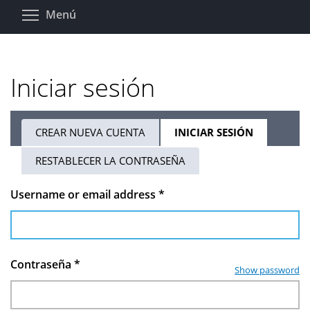
Pasar
Toggle menu visibility
Menú
al
contenido
principal
Iniciar sesión
CREAR NUEVA CUENTA
INICIAR SESIÓN
(SOLAPA
Solapas
ACTIVA)
RESTABLECER LA CONTRASEÑA
principales
Username or email address
*
Contraseña
*
Show password