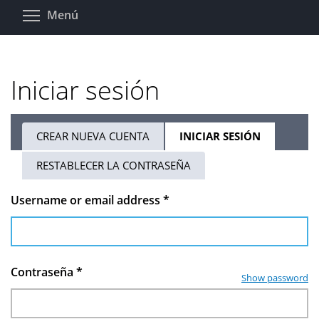
Pasar
Toggle menu visibility
Menú
al
contenido
principal
Iniciar sesión
CREAR NUEVA CUENTA
INICIAR SESIÓN
(SOLAPA
Solapas
ACTIVA)
RESTABLECER LA CONTRASEÑA
principales
Username or email address
*
Contraseña
*
Show password