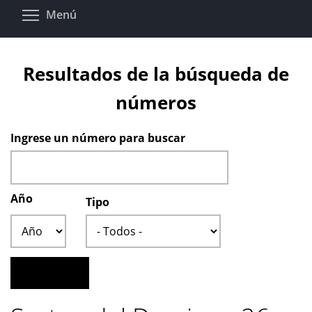
Pasar
Toggle menu visibility
Menú
al
contenido
principal
Resultados de la búsqueda de
números
Ingrese un número para buscar
Año
Tipo
Año