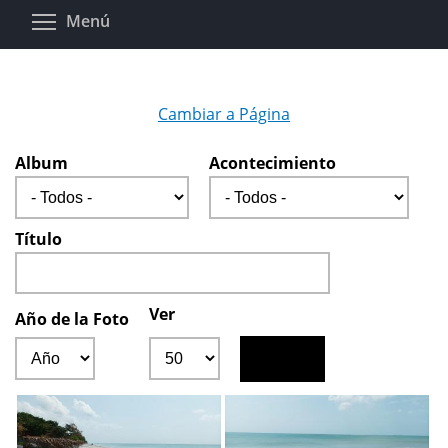
Pasar
Toggle menu visibility
Menú
al
contenido
principal
Cambiar a Página
Album
Acontecimiento
Título
Ver
Año de la Foto
Año