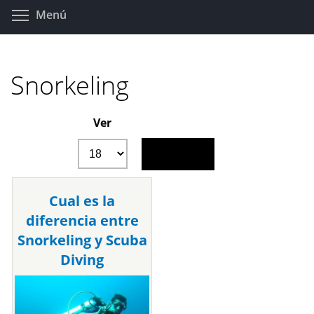
Pasar
Toggle menu visibility
Menú
al
contenido
principal
Snorkeling
Ver
Cual es la
diferencia entre
Snorkeling y Scuba
Diving