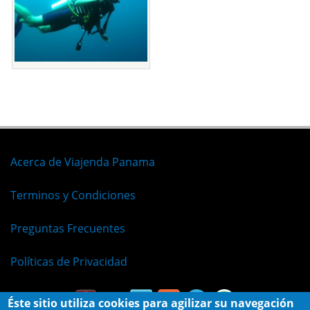
Acerca de Viajenda Panama
Terminos y Condiciones
Preguntas Frecuentes
Políticas de Privacidad
Éste sitio utiliza cookies para agilizar su navegación