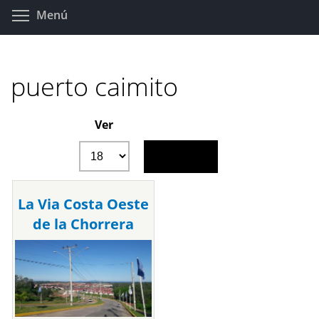
Pasar
Toggle menu visibility
Menú
al
contenido
principal
puerto caimito
Ver
La Via Costa Oeste
de la Chorrera