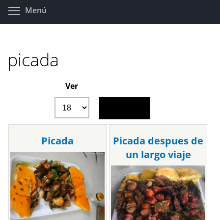
Pasar
Toggle menu visibility
Menú
al
contenido
principal
picada
Ver
Picada
Picada despues de
un largo viaje