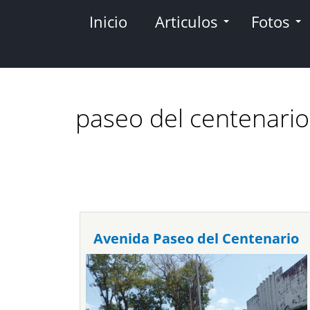
Pasar
Inicio
Articulos
Fotos
al
contenido
principal
paseo del centenario
Avenida Paseo del Centenario