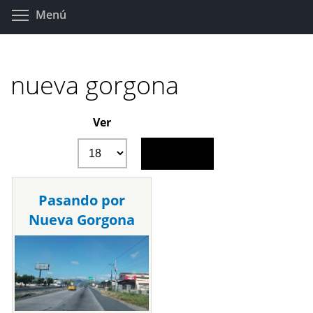
Pasar
Toggle menu visibility
Menú
al
contenido
principal
nueva gorgona
Ver
Pasando por
Nueva Gorgona