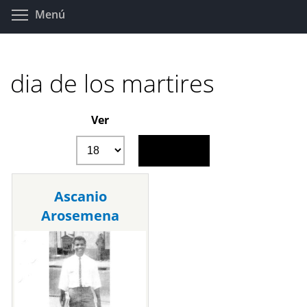
Pasar
Toggle menu visibility
Menú
al
contenido
principal
dia de los martires
Ver
Ascanio
Arosemena