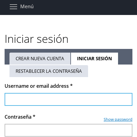
Pasar
Toggle menu visibility
Menú
al
contenido
principal
Iniciar sesión
CREAR NUEVA CUENTA
INICIAR SESIÓN
(SOLAPA
Solapas
ACTIVA)
RESTABLECER LA CONTRASEÑA
principales
Username or email address
*
Contraseña
*
Show password