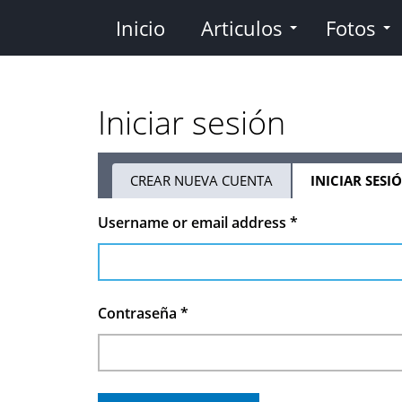
Pasar
Inicio
Articulos
Fotos
al
contenido
principal
Iniciar sesión
CREAR NUEVA CUENTA
INICIAR SESI
Solapas
Username or email address
*
principales
Contraseña
*