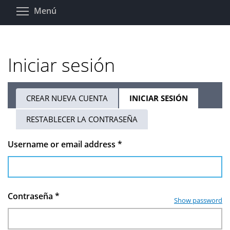
Pasar
Toggle menu visibility
Menú
al
contenido
principal
Iniciar sesión
CREAR NUEVA CUENTA
INICIAR SESIÓN
(SOLAPA
Solapas
ACTIVA)
RESTABLECER LA CONTRASEÑA
principales
Username or email address
*
Contraseña
*
Show password