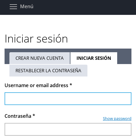
Pasar
Toggle menu visibility
Menú
al
contenido
principal
Iniciar sesión
CREAR NUEVA CUENTA
INICIAR SESIÓN
(SOLAPA
Solapas
ACTIVA)
RESTABLECER LA CONTRASEÑA
principales
Username or email address
*
Contraseña
*
Show password