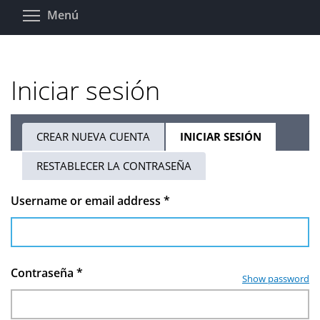
Pasar
Toggle menu visibility
Menú
al
contenido
principal
Iniciar sesión
CREAR NUEVA CUENTA
INICIAR SESIÓN
(SOLAPA
Solapas
ACTIVA)
RESTABLECER LA CONTRASEÑA
principales
Username or email address
*
Contraseña
*
Show password