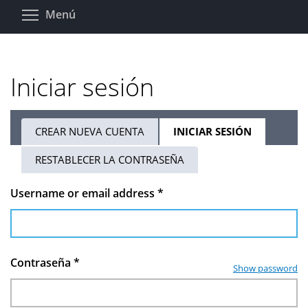
Pasar
Toggle menu visibility
Menú
al
contenido
principal
Iniciar sesión
CREAR NUEVA CUENTA
INICIAR SESIÓN
(SOLAPA
Solapas
ACTIVA)
RESTABLECER LA CONTRASEÑA
principales
Username or email address
*
Contraseña
*
Show password